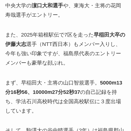
中央大学の
濵口大和選手
や、東海大・主将の花岡
寿哉選手がエントリー。
また、2025年箱根駅伝で7区を走った
早稲田大卒の
伊藤大志
選手（NTT西日本）もメンバー入りし、
今年も強い印象ですが、福島県代表のエントリー
メンバーも豪華な顔ぶれ。
まず、早稲田大・主将の山口智規選手。
5000m13
分16秒56、10000m27分52秒37
の自己記録を持
ち、学法石川高校時代は全国高校駅伝に３度出場
しています。
そして、駒澤大の谷中晴選手（2年）は福島県郡山