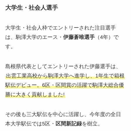
大学生・社会人選手
大学生・社会人枠でエントリーされた注目選手
は、駒澤大学のエース・
伊藤蒼唯選手
（4年）で
す。
島根県代表としてエントリーされた伊藤選手は、
出雲工業高校から駒澤大学へ進学し、1年生で箱根
駅伝デビュー。6区・区間賞の活躍で駒澤大総合優
勝に大きく貢献しました!
その後も三大駅伝を中心に活躍し、今年度の全日
本大学駅伝では5区・
区間新記録
を樹立。