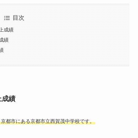
目次
上成績
成績
績
上成績
、京都市にある京都市立西賀茂中学校です。