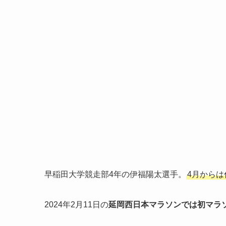
早稲田大学競走部4年の伊福陽太選手。
4月から
2024年2月11日の
延岡西日本マラソンでは初マラ