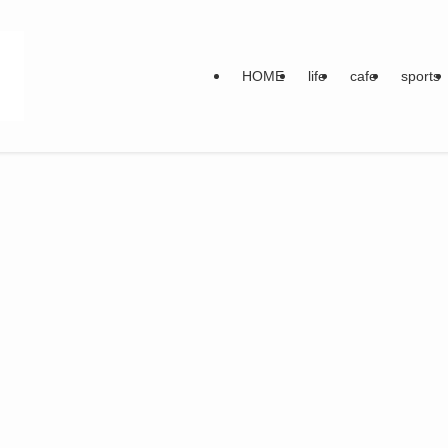
HOME
life
cafe
sports