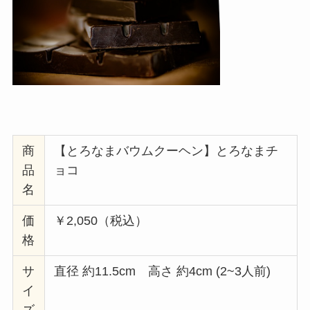
商
【とろなまバウムクーヘン】とろなまチ
品
ョコ
名
価
￥2,050（税込）
格
サ
直径 約11.5cm 高さ 約4cm (2~3人前)
イ
ズ