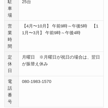
駐
25台
車
場
営
【4月〜10月】 午前9時～午後5時 【1
業
1月〜3月】 午前9時～午後4時
時
間
定
月曜日 ※月曜日が祝日の場合は、翌日
休
が振替え休み
日
電
080-1983-1570
話
番
号