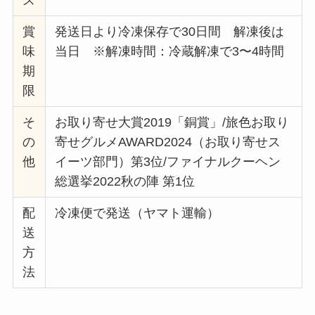
賞
発送日より冷凍保存で30日間 解凍後は
味
当日 ※解凍時間：冷蔵解凍で3〜4時間
期
限
そ
お取り寄せ大賞2019「銅賞」/旅色お取り
の
寄せグルメAWARD2024（お取り寄せス
他
イーツ部門）第3位/ファイナルクーヘン
総選挙2022秋の陣 第1位
配
冷凍便で発送（ヤマト運輸）
送
方
法