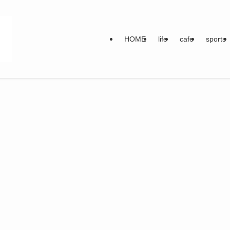
HOME
life
cafe
sports