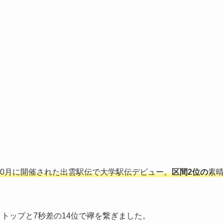
年10月に開催された出雲駅伝で大学駅伝デビュー。
区間2位の
素
。トップと7秒差の14位で襷を繋ぎました。